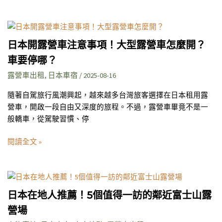
一
預
台
約、
日
灣
注
本
業
日本開露營車注意事項！大型露營車怎麼開？
意
開
者
事
車要停哪？
露
詳
項
營
露營車出租
,
日本車宿
/
2025-08-16
解
總
車
雪
整
隨著自駕旅行風潮興起，越來越多台灣旅客選擇在日本租用露
注
季
理
營車，開啟一段自由又深度的旅程。不過，露營車畢竟不是一
意
駕
般轎車，從駕駛習慣、停
事
駛
項！
露
閱讀全文 »
大
營
型
車
露
注
日
營
意
本
車
日本在地人推薦！5個值得一訪的鄰近富士山露
事
在
怎
項
營場
地
麼