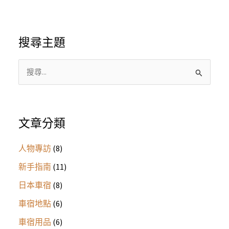
從
租
車
搜尋主題
到
上
路
搜
完
尋
整
關
經
鍵
文章分類
驗
字
分
享
人物專訪
(8)
:
新手指南
(11)
日本車宿
(8)
車宿地點
(6)
車宿用品
(6)