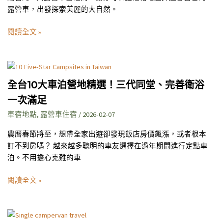
露營車，出發探索美麗的大自然。
想
租
閱讀全文 »
露
營
車
全
出
台
去
全台10大車泊營地精選！三代同堂、完善衛浴
10
玩！
一次滿足
大
9
車
車宿地點
,
露營車住宿
/
2026-02-07
大
泊
露
農曆春節將至，想帶全家出遊卻發現飯店房價飆漲，或者根本
營
營
訂不到房嗎？ 越來越多聰明的車友選擇在過年期間進行定點車
地
車
泊。不用擔心克難的車
精
廠
選！
商
閱讀全文 »
三
比
代
一
同
比
在
堂、