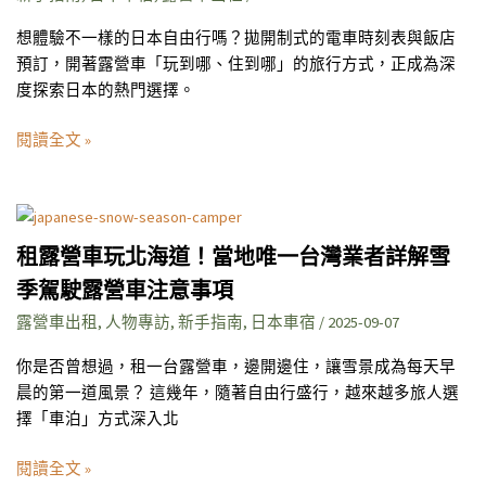
中
文
想體驗不一樣的日本自由行嗎？拋開制式的電車時刻表與飯店
也
預訂，開著露營車「玩到哪、住到哪」的旅行方式，正成為深
通！
度探索日本的熱門選擇。
10
閱讀全文 »
家
日
本
租
露
露
營
租露營車玩北海道！當地唯一台灣業者詳解雪
營
車
季駕駛露營車注意事項
車
出
玩
露營車出租
,
人物專訪
,
新手指南
,
日本車宿
/
2025-09-07
租
北
店
你是否曾想過，租一台露營車，邊開邊住，讓雪景成為每天早
海
家
晨的第一道風景？ 這幾年，隨著自由行盛行，越來越多旅人選
道！
推
擇「車泊」方式深入北
當
薦、
地
費
閱讀全文 »
唯
用、