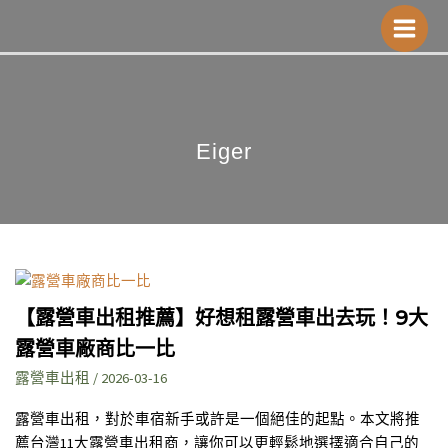
跳
Main
至
Menu
主
要
內
容
Eiger
【露
營
【露營車出租推薦】好想租露營車出去玩！9大
車
露營車廠商比一比
出
租
露營車出租
/
2026-03-16
推
露營車出租，對於車宿新手或許是一個絕佳的起點。本文將推
薦】
薦台灣11大露營車出租商，讓你可以更輕鬆地選擇適合自己的
好