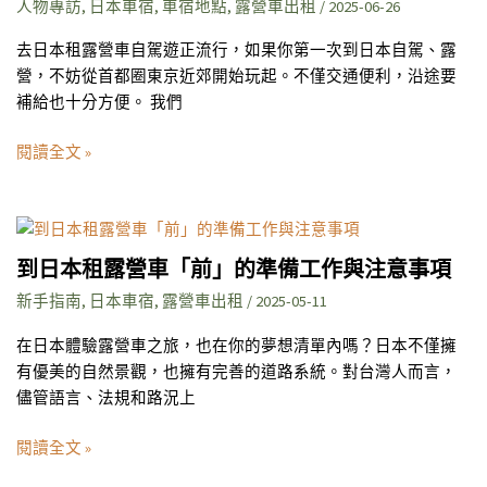
人
人物專訪
,
日本車宿
,
車宿地點
,
露營車出租
/
2025-06-26
開？
推
車
去日本租露營車自駕遊正流行，如果你第一次到日本自駕、露
薦！
要
營，不妨從首都圈東京近郊開始玩起。不僅交通便利，沿途要
5
停
補給也十分方便。 我們
個
哪？
值
閱讀全文 »
得
一
訪
到
的
日
鄰
到日本租露營車「前」的準備工作與注意事項
本
近
新手指南
,
日本車宿
,
露營車出租
/
2025-05-11
租
富
露
士
在日本體驗露營車之旅，也在你的夢想清單內嗎？日本不僅擁
營
山
有優美的自然景觀，也擁有完善的道路系統。對台灣人而言，
車
露
儘管語言、法規和路況上
「前」
營
的
場
閱讀全文 »
準