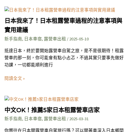
備
工
日
作
本
日本我來了！日本租露營車過程的注意事項與
與
我
注
實用建議
來
意
了！
新手指南
,
日本車宿
,
露營車出租
/
2025-05-10
事
日
項
抵達日本，終於要開始露營車自駕之旅，是不是很期待！租露
本
營車的那一刻，你可能會有點小忐忑，不過其實只要事先做好
租
功課，一切都能順利進行
露
營
閱讀全文 »
車
過
程
中
的
文
注
中文OK！推薦5家日本租露營車店家
OK！
意
新手指南
,
日本車宿
,
露營車出租
/
2025-03-31
推
事
薦
項
你嚮往在日本開露營車自駕旅行嗎？可以開著車深入日本鄉間