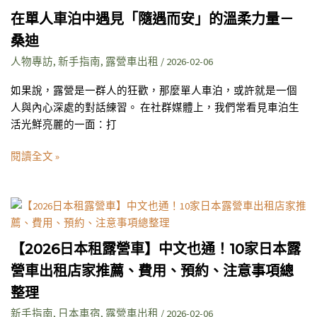
單
完
在單人車泊中遇見「隨遇而安」的溫柔力量－
人
善
桑迪
車
衛
泊
人物專訪
,
新手指南
,
露營車出租
/
2026-02-06
浴
中
一
如果說，露營是一群人的狂歡，那麼單人車泊，或許就是一個
遇
次
人與內心深處的對話練習。 在社群媒體上，我們常看見車泊生
見
滿
活光鮮亮麗的一面：打
「隨
足
遇
閱讀全文 »
而
安」
的
【2026
溫
日
柔
本
力
【2026日本租露營車】中文也通！10家日本露
租
量
營車出租店家推薦、費用、預約、注意事項總
露
－
營
整理
桑
車】
新手指南
,
日本車宿
,
露營車出租
/
2026-02-06
迪