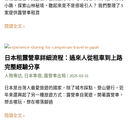
5
與
小路，探索山林秘境，聽起來是不是很吸引人？ 我們整理了 5
家
實
家提供露營車租賃
日
用
本
建
閱讀全文 »
租
議
露
營
日
車
本
日本租露營車詳細流程：過來人從租車到上路
店
租
家
完整經驗分享
露
營
人物專訪
,
日本車宿
,
露營車出租
/
2025-03-31
車
日本是台灣人最愛旅遊的國家，除了城市踩點、登山健行，近
詳
年來還興起了另一種旅遊方式：露營車自駕遊。開著露營車，
細
想去哪玩，想在哪落腳過
流
程：
閱讀全文 »
過
來
人