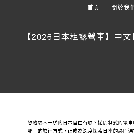
跳
首頁
關於我
至
主
要
【2026日本租露營車】中
內
容
想體驗不一樣的日本自由行嗎？拋開制式的電車
哪」的旅行方式，正成為深度探索日本的熱門選