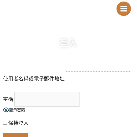
跳
Main
至
Menu
主
要
內
登入
容
使用者名稱或電子郵件地址
密碼
顯示密碼
保持登入