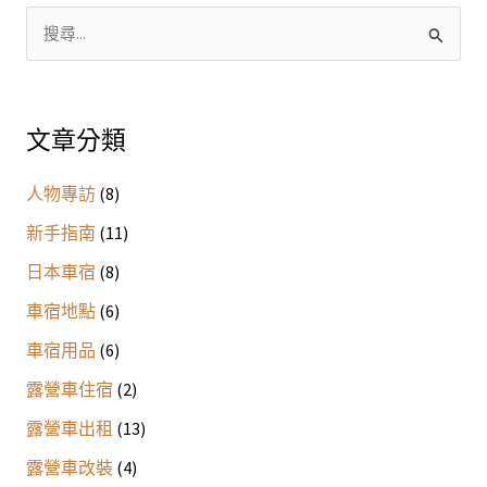
搜
尋
關
鍵
文章分類
字
人物專訪
(8)
:
新手指南
(11)
日本車宿
(8)
車宿地點
(6)
車宿用品
(6)
露營車住宿
(2)
露營車出租
(13)
露營車改裝
(4)