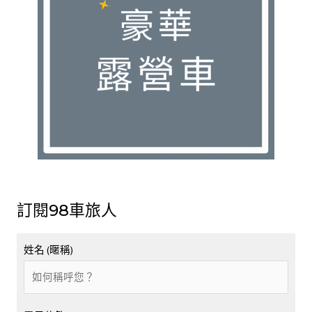
訂閱98車旅人
姓名 (暱稱)